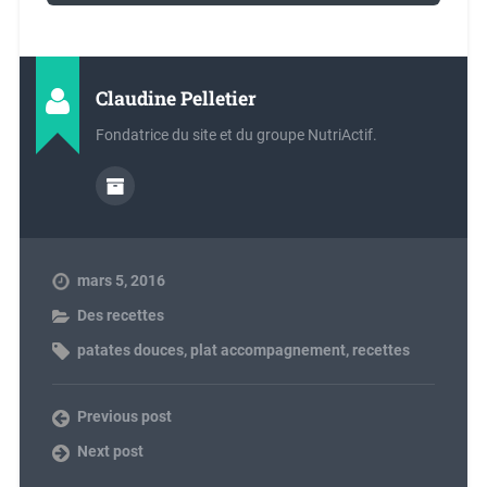
Claudine Pelletier
Fondatrice du site et du groupe NutriActif.
mars 5, 2016
Des recettes
patates douces
,
plat accompagnement
,
recettes
Previous post
Next post