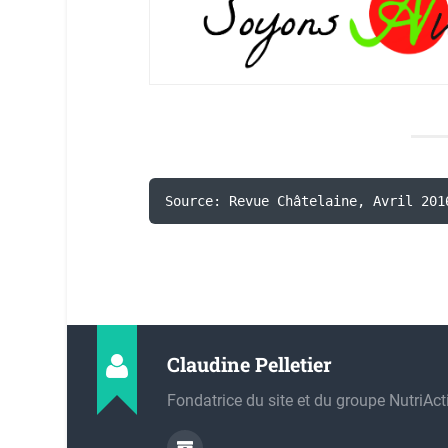
Source: Revue Châtelaine, Avril 201
Claudine Pelletier
Fondatrice du site et du groupe NutriActi