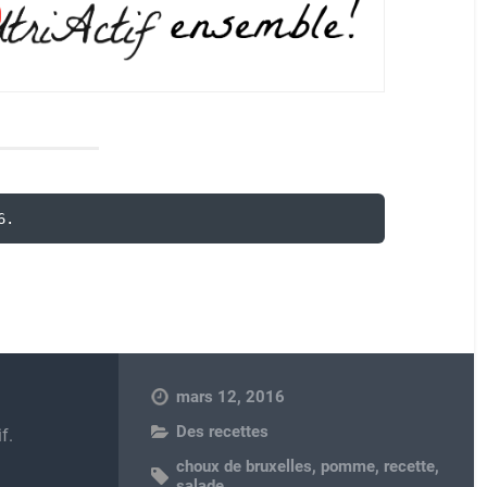
6.
mars 12, 2016
Des recettes
f.
choux de bruxelles
,
pomme
,
recette
,
salade