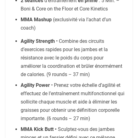
2 séances
d’entraînement
en prime
: 5 Min. –
Boni &
Core on the Floor et Core Kinetics
MMA Mashup
(exclusivité via l’achat d’un
coach)
Agility Strength
• Combine des circuits
d’exercices rapides pour les jambes et la
résistance avec le poids du corps pour
améliorer la coordination et brûler énormément
de calories. (9 rounds – 37 min)
Agility Power
• Prenez votre échelle d’agilité et
effectuez de l’entraînement multifonctionnel qui
sollicite chaque muscle et aide à éliminer les
graisses pour obtenir une définition corporelle
importante. (6 rounds – 27 min)
MMA Kick Butt •
Sculptez-vous des jambes
minces et un fessier défini avec ce mélange