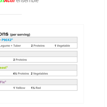
ri
Actif
ensemble