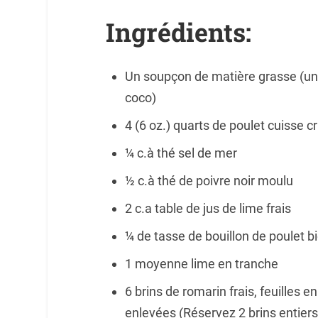
Ingrédients:
Un soupçon de matière grasse (un p
coco)
4 (6 oz.) quarts de poulet cuisse c
¼ c.à thé sel de mer
½ c.à thé de poivre noir moulu
2 c.a table de jus de lime frais
¼ de tasse de bouillon de poulet b
1 moyenne lime en tranche
6 brins de romarin frais, feuilles e
enlevées (Réservez 2 brins entiers