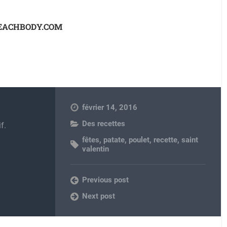
EACHBODY.COM
février 14, 2016
Des recettes
f.
fêtes
,
patate
,
poulet
,
recette
,
saint
valentin
Previous post
Next post