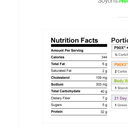
Soyons
Nut