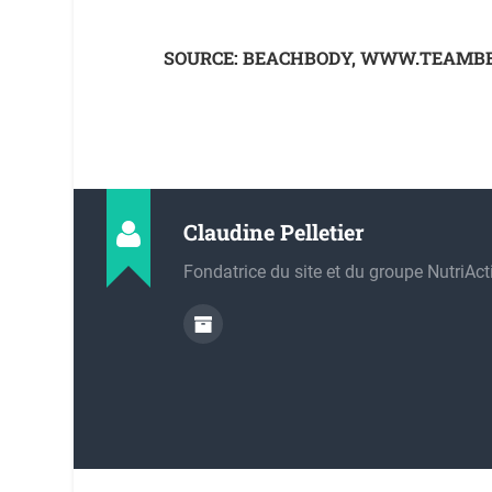
SOURCE: BEACHBODY, WWW.TEAMB
Claudine Pelletier
Fondatrice du site et du groupe NutriActi